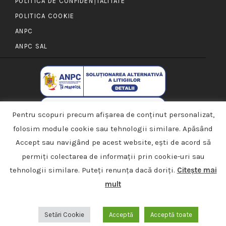
POLITICA DE CONFIDENȚIALITATE
POLITICA COOKIE
ANPC
ANPC SAL
Pentru scopuri precum afișarea de conținut personalizat,
folosim module cookie sau tehnologii similare. Apăsând
Accept sau navigând pe acest website, ești de acord să
permiți colectarea de informații prin cookie-uri sau
tehnologii similare. Puteți renunța dacă doriți.
Citește mai
mult
PMD Permundum 2022 © Toate drepturile rezervate |
Made with Love by
Azuvo Design
Setări Cookie
Acceptă
Acceptă toate