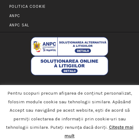
POLITICA COOKIE
ANPC
ANPC SAL
Pentru scopuri precum afișarea de conținut personalizat,
folosim module cookie sau tehnologii similare. Apăsând
Accept sau navigând pe acest website, ești de acord să
permiți colectarea de informații prin cookie-uri sau
PMD Permundum 2022 © Toate drepturile rezervate | Made
tehnologii similare. Puteți renunța dacă doriți.
Citește mai
with Love by
Azuvo Design
mult