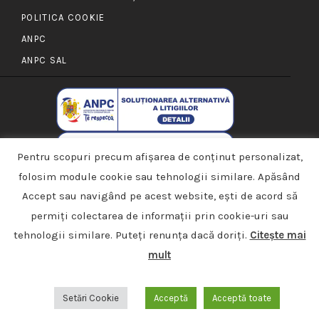
POLITICA COOKIE
ANPC
ANPC SAL
Pentru scopuri precum afișarea de conținut personalizat,
folosim module cookie sau tehnologii similare. Apăsând
Accept sau navigând pe acest website, ești de acord să
permiți colectarea de informații prin cookie-uri sau
tehnologii similare. Puteți renunța dacă doriți.
Citește mai
mult
PMD Permundum 2022 © Toate drepturile rezervate |
Made with Love by
Azuvo Design
Setări Cookie
Acceptă
Acceptă toate