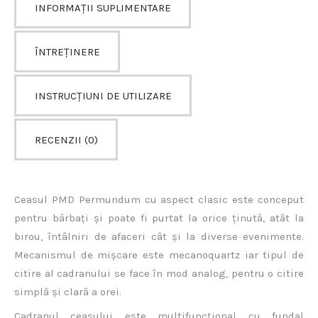
INFORMAȚII SUPLIMENTARE
ÎNTREȚINERE
INSTRUCȚIUNI DE UTILIZARE
RECENZII (0)
Ceasul PMD Permundum cu aspect clasic este conceput
pentru bărbați și poate fi purtat la orice ținută, atât la
birou, întâlniri de afaceri cât și la diverse evenimente.
Mecanismul de mișcare este mecanoquartz iar tipul de
citire al cadranului se face în mod analog, pentru o citire
simplă și clară a orei.
Cadranul ceasului este multifuncțional cu fundal