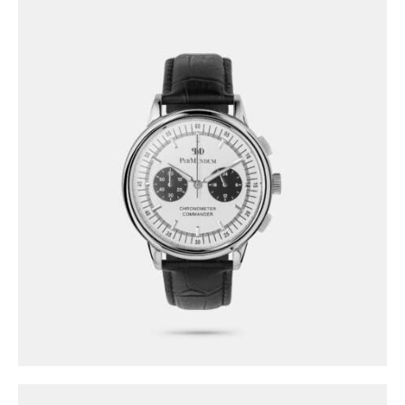
CEAS PMD PERMUNDUM 101 200
1,600
.
00
lei