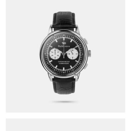
CEAS PMD PERMUNDUM 201 300
1,600
.
00
lei