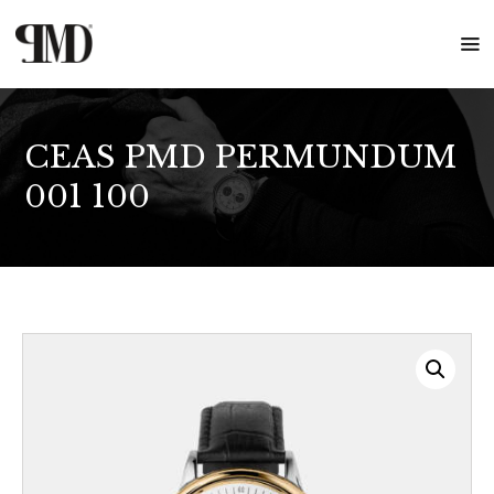
CEAS PMD PERMUNDUM
HOME
001 100
DESPRE NOI
MAGAZIN
SERVICE
BLOG
CONTACT