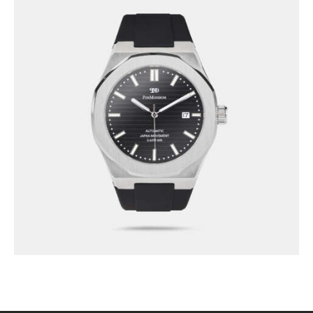
CEAS PMD TIERRA AUTOMATIC NEGRU
2,999
.
00
lei