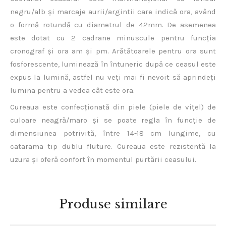
negru/alb și marcaje aurii/argintii care indică ora, având
o formă rotundă cu diametrul de 42mm. De asemenea
este dotat cu 2 cadrane minuscule pentru funcția
cronograf și ora am și pm. Arătătoarele pentru ora sunt
fosforescente, luminează în întuneric după ce ceasul este
expus la lumină, astfel nu veți mai fi nevoit să aprindeți
lumina pentru a vedea cât este ora.
Cureaua este confecționată din piele (piele de vițel) de
culoare neagră/maro și se poate regla în funcție de
dimensiunea potrivită, între 14-18 cm lungime, cu
catarama tip dublu fluture. Cureaua este rezistentă la
uzura și oferă confort în momentul purtării ceasului.
Produse similare